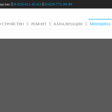
ластях
8-029-611-45-63
8-029-772-99-99
УСТРОЙСТВО
РЕМОНТ
КАНАЛИЗАЦИЯ
МИНЩИНА