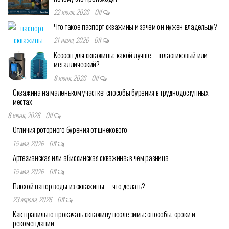
22 июля, 2026
Off
Что такое паспорт скважины и зачем он нужен владельцу?
21 июля, 2026
Off
Кессон для скважины: какой лучше — пластиковый или
металлический?
8 июня, 2026
Off
Скважина на маленьком участке: способы бурения в труднодоступных
местах
8 июня, 2026
Off
Отличия роторного бурения от шнекового
15 мая, 2026
Off
Артезианская или абиссинская скважина: в чем разница
15 мая, 2026
Off
Плохой напор воды из скважины — что делать?
23 апреля, 2026
Off
Как правильно прокачать скважину после зимы: способы, сроки и
рекомендации