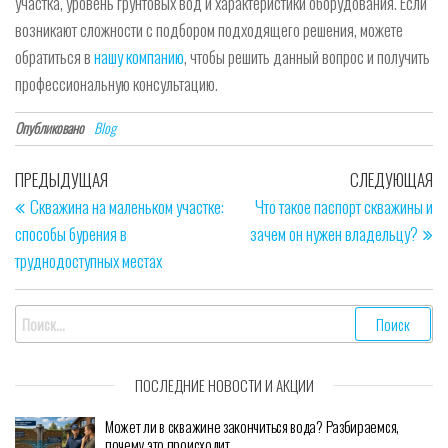
участка, уровень грунтовых вод и характеристики оборудования. Если
возникают сложности с подбором подходящего решения, можете
обратиться в
нашу компанию
, чтобы решить данный вопрос и получить
профессиональную консультацию.
Опубликовано
Blog
Навигация
Предыдущая
Сл
ПРЕДЫДУЩАЯ
СЛЕДУЮЩАЯ
по
запись
за
Скважина на маленьком участке:
Что такое паспорт скважины и
способы бурения в
зачем он нужен владельцу?
записям
труднодоступных местах
Найти:
ПОСЛЕДНИЕ НОВОСТИ И АКЦИИ
Может ли в скважине закончиться вода? Разбираемся,
почему это происходит